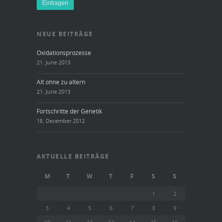
NEUE BEITRÄGE
Oxidationsprozesse
21. June 2013
Alt ohne zu altern
21. June 2013
Fortschritte der Genetik
18. December 2012
AKTUELLE BEITRÄGE
M
T
W
T
F
S
S
1
2
3
4
5
6
7
8
9